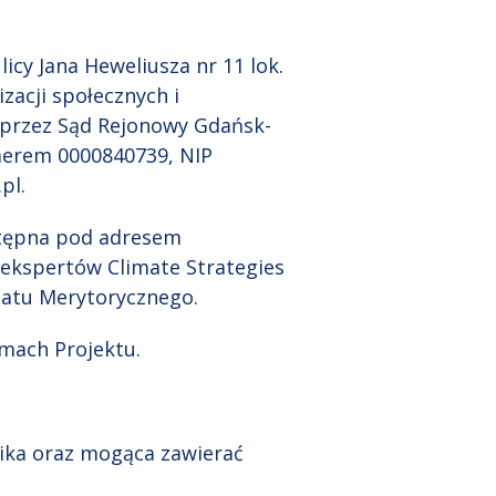
icy Jana Heweliusza nr 11 lok.
zacji społecznych i
 przez Sąd Rejonowy Gdańsk-
merem 0000840739, NIP
.pl.
stępna pod adresem
 ekspertów Climate Strategies
onatu Merytorycznego.
amach Projektu.
nika oraz mogąca zawierać