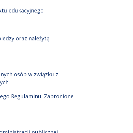
ektu edukacyjnego
iedzy oraz należytą
nnych osób w związku z
tych.
szego Regulaminu. Zabronione
ministracji publicznej