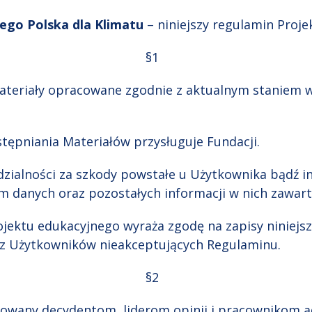
ego Polska dla Klimatu
– niniejszy regulamin Proj
§1
Materiały opracowane zgodnie z aktualnym staniem w
stępniania Materiałów przysługuje Fundacji.
dzialności za szkody powstałe u Użytkownika bądź i
m danych oraz pozostałych informacji w nich zawar
rojektu edukacyjnego wyraża zgodę na zapisy niniej
rzez Użytkowników nieakceptujących Regulaminu.
§2
ykowany decydentom, liderom opinii i pracownikom ad