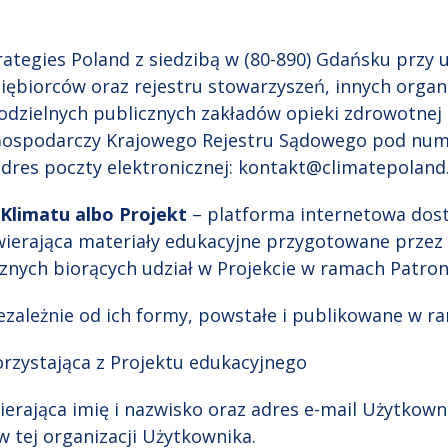
ategies Poland z siedzibą w (80-890) Gdańsku przy ul
iębiorców oraz rejestru stowarzyszeń, innych organi
odzielnych publicznych zakładów opieki zdrowotnej
 Gospodarczy Krajowego Rejestru Sądowego pod nu
dres poczty elektronicznej: kontakt@climatepoland
 Klimatu albo Projekt
– platforma internetowa do
awierająca materiały edukacyjne przygotowane przez
znych biorących udział w Projekcie w ramach Patr
iezależnie od ich formy, powstałe i publikowane w r
orzystająca z Projektu edukacyjnego
ierająca imię i nazwisko oraz adres e-mail Użytkow
w tej organizacji Użytkownika.