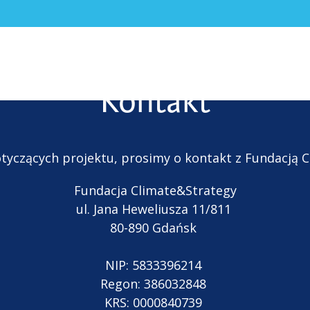
Kontakt
tyczących
projektu
,
prosimy
o
kontakt
z
Fundacj
ą
C
Fundacja
Climate&Strategy
ul. Jana
Heweliusza
11/811
80-890 Gdańsk
NIP: 5833396214
Regon: 386032848
KRS: 0000840739